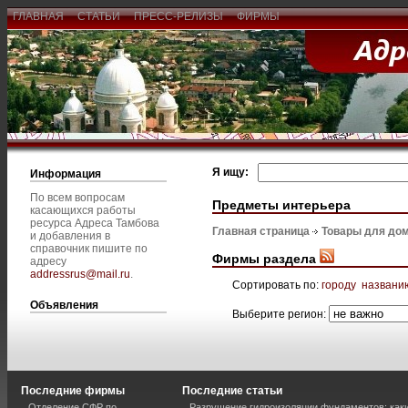
ГЛАВНАЯ
СТАТЬИ
ПРЕСС-РЕЛИЗЫ
ФИРМЫ
Я ищу:
Информация
По всем вопросам
Предметы интерьера
касающихся работы
ресурса Адреса Тамбова
Главная страница
Товары для дом
и добавления в
справочник пишите по
Фирмы раздела
адресу
addressrus@mail.ru
.
Сортировать по:
городу
названи
Объявления
Выберите регион:
Последние фирмы
Последние статьи
Отделение СФР по
Разрушение гидроизоляции фундаментов: каки