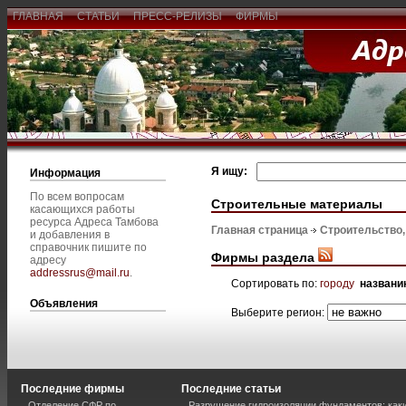
ГЛАВНАЯ
СТАТЬИ
ПРЕСС-РЕЛИЗЫ
ФИРМЫ
Я ищу:
Информация
По всем вопросам
Строительные материалы
касающихся работы
ресурса Адреса Тамбова
Главная страница
Строительство
и добавления в
справочник пишите по
Фирмы раздела
адресу
addressrus@mail.ru
.
Сортировать по:
городу
названи
Объявления
Выберите регион:
Последние фирмы
Последние статьи
Отделение СФР по
Разрушение гидроизоляции фундаментов: каки