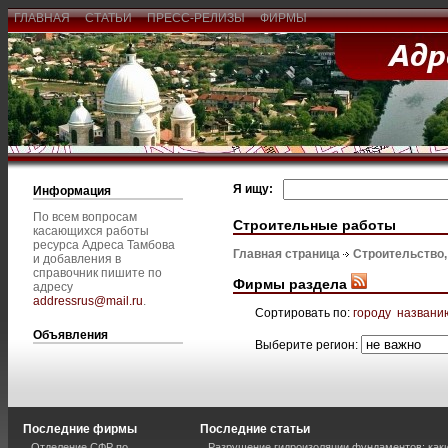
ГЛАВНАЯ
СТАТЬИ
ПРЕСС-РЕЛИЗЫ
ФИРМЫ
Я ищу:
Информация
По всем вопросам
Строительные работы
касающихся работы
ресурса Адреса Тамбова
Главная страница
Строительство
и добавления в
справочник пишите по
Фирмы раздела
адресу
addressrus@mail.ru
.
Сортировать по:
городу
названи
Объявления
Выберите регион:
Последние фирмы
Последние статьи
Отделение СФР по
Разрушение гидроизоляции фундаментов: каки