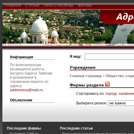
ГЛАВНАЯ
СТАТЬИ
ПРЕСС-РЕЛИЗЫ
ФИРМЫ
Я ищу:
Информация
По всем вопросам
Учреждения
касающихся работы
ресурса Адреса Тамбова
Главная страница
Общество, соц
и добавления в
справочник пишите по
Фирмы раздела
адресу
addressrus@mail.ru
.
Сортировать по:
городу
названи
Объявления
Выберите регион:
Последние фирмы
Последние статьи
Отделение СФР по
Разрушение гидроизоляции фундаментов: каки