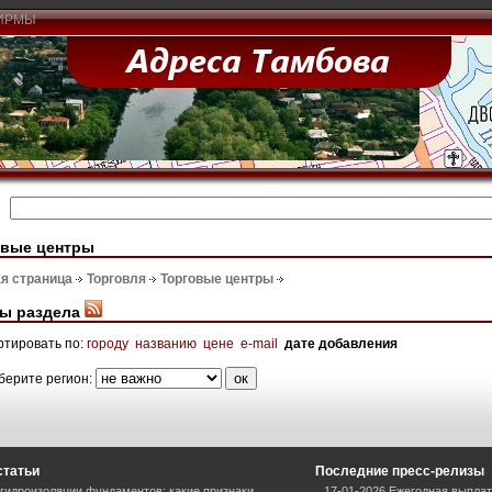
ИРМЫ
овые центры
я страница
Торговля
Торговые центры
ы раздела
ртировать по:
городу
названию
цене
e-mail
дате добавления
берите регион:
статьи
Последние пресс-релизы
гидроизоляции фундаментов: какие признаки
17-01-2026 Ежегодная выплат