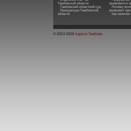
Тамбовской области
выявляются п
Тамбовский областной суд
Почему возн
Прокуратура Тамбовской
выявляют при
области
Как наличие
© 2013-
2026
Адреса Тамбова