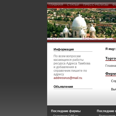
ГЛАВНАЯ
СТАТЬИ
ПРЕСС-РЕЛИЗЫ
Ф
Я ищу:
Информация
По всем вопросам
Торг
касающихся работы
ресурса Адреса Тамбова
Главна
и добавления в
справочник пишите по
Фирм
адресу
addressrus@mail.ru
.
Со
Объявления
Вы
Последние фирмы
Последние 
Отделение СФР по
Разрушение 