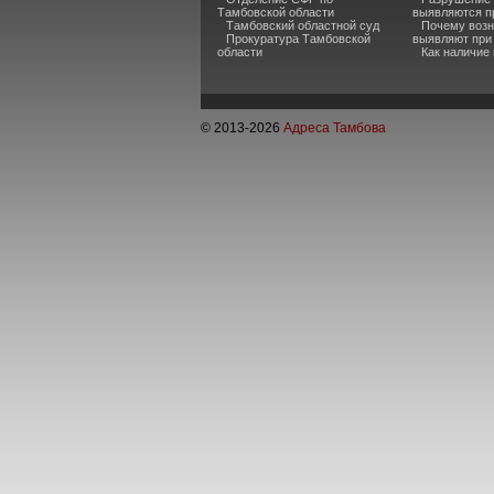
Тамбовской области
выявляются п
Тамбовский областной суд
Почему возн
Прокуратура Тамбовской
выявляют при
области
Как наличие
© 2013-
2026
Адреса Тамбова