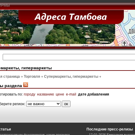
ИРМЫ
маркеты, гипермаркеты
я страница
Торговля
Супермаркеты, гипермаркеты
ы раздела
ртировать по:
городу
названию
цене
e-mail
дате добавления
берите регион:
статьи
Последние пресс-релизы
гидроизоляции фундаментов: какие признаки
17-01-2026 Ежегодная выплат