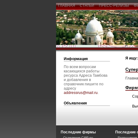
ГЛАВНАЯ
СТАТЬИ
ПРЕСС-РЕЛИЗЫ
Ф
Я ищу:
Информация
По всем вопросам
Супер
касающихся работы
ресурса Адреса Тамбова
Главна
и добавления в
справочник пишите по
Фирм
адресу
addressrus@mail.ru
.
Со
Объявления
Вы
Последние фирмы
Последние 
Отделение СФР по
Разрушение 