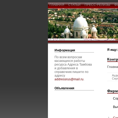
ГЛАВНАЯ
СТАТЬИ
ПРЕСС-РЕЛИЗЫ
Ф
Я ищу:
Информация
По всем вопросам
Конт
касающихся работы
ресурса Адреса Тамбова
Главна
и добавления в
справочник пишите по
адресу
Ауд
Сер
addressrus@mail.ru
.
Объявления
Фирм
Со
Вы
Ст
1.