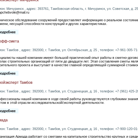
ион: Мичуринск , адрес: 393761, Тамбовская область, г. Мичуринск, ул. Советская, д. 255
apchebvole@mail.ru
ническое обследование сооружений предоставляет информацию о реальном состояни
мени, несущей способности конструкций и других характеристиках.
офф-смета
ион: Тамбов , адрес: 392000, г. Тамбов, ул. Октябрьская, д. 25 , телефон: +7-961-305-71-
циалисты нашей компании имеют большой практический опыт работы в сметно-догово
елах строительных организаций от пяти до двадцати лет. Этап составления сметы явл
оительного проекта и выступает в качестве главной определяющей суммарной стоимос
ройэксперт Тамбов
ион: Тамбов , адрес: 392000, г. Тамбов, ул. Студенецкая, д. 16 , телефон: +7 (961) 425-28
фессионалы нашей компании в ходе своей работы руководствуются глубокими знан
том в этой отрасли исследовательской/экспертной деятельности.
мада
ион: Тамбов , адрес: 392000, г. Тамбов, ул. Студенецкая, д. 16 , телефон: +7-900-120-01-
анизация Армада работает со сметами на капитальное строительство крупных и средн