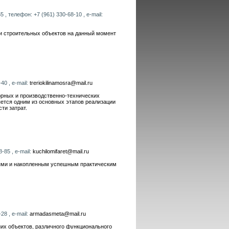
 , телефон: +7 (961) 330-68-10 , e-mail:
и строительных объектов на данный момент
40 , e-mail:
treriokilinamosra@mail.ru
рных и производственно-технических
яется одним из основных этапов реализации
ти затрат.
-85 , e-mail:
kuchilomifaret@mail.ru
иями и накопленным успешным практическим
28 , e-mail:
armadasmeta@mail.ru
их объектов, различного функционального