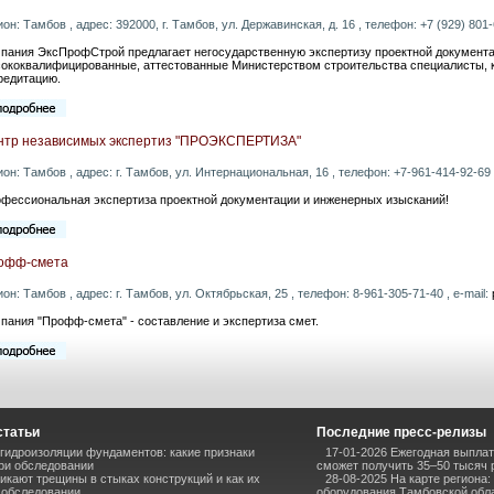
ион: Тамбов , адрес: 392000, г. Тамбов, ул. Державинская, д. 16 , телефон: +7 (929) 801-6
пания ЭксПрофСтрой предлагает негосударственную экспертизу проектной документа
ококвалифицированные, аттестованные Министерством строительства специалисты,
редитацию.
нтр независимых экспертиз "ПРОЭКСПЕРТИЗА"
ион: Тамбов , адрес: г. Тамбов, ул. Интернациональная, 16 , телефон: +7-961-414-92-69 ,
фессиональная экспертиза проектной документации и инженерных изысканий!
офф-смета
ион: Тамбов , адрес: г. Тамбов, ул. Октябрьская, 25 , телефон: 8-961-305-71-40 , e-mail:
пания "Профф-смета" - составление и экспертиза смет.
статьи
Последние пресс-релизы
гидроизоляции фундаментов: какие признаки
17-01-2026 Ежегодная выплат
ри обследовании
сможет получить 35–50 тысяч 
икают трещины в стыках конструкций и как их
28-08-2025 На карте региона:
 обследовании
оборудования Тамбовской обл