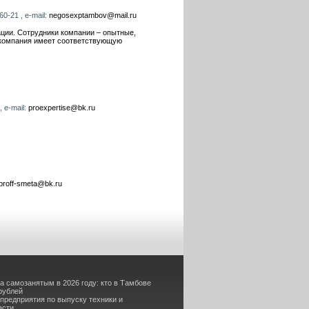
0-21 , e-mail:
negosexptambov@mail.ru
ции. Сотрудники компании – опытные,
 компания имеет соответствующую
 e-mail:
proexpertise@bk.ru
proff-smeta@bk.ru
а самозанятым в 2026 году: кто в Тамбове
рублей
 предприятия по выпуску техники и
асти