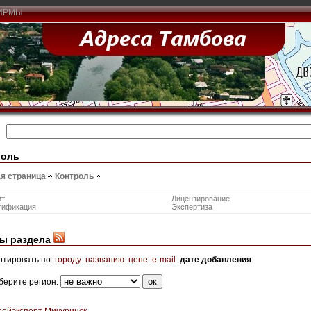
ИРМЫ
роль
я страница
Контроль
ит
Лицензирование
тификация
Экспертиза
ы раздела
ртировать по:
городу
названию
цене
e-mail
дате добавления
берите регион:
ройэксперт Мичуринск