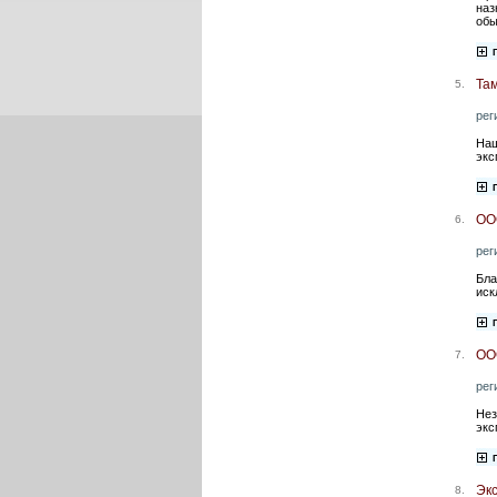
наз
обы
Та
5.
рег
Наш
экс
ОО
6.
рег
Бла
иск
ОО
7.
рег
Нез
экс
Эк
8.