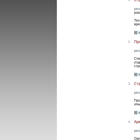
рег
pot
Тех
вре
Пр
2.
рег
Спе
отд
стр
Ст
3.
рег
Про
опы
Ар
4.
рег
Орг