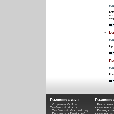
рег
Ком
выс
акк
Це
9.
рег
Про
Пр
10.
рег
Ком
Последние фирмы
Последние 
Отделение СФР по
Разрушение 
Тамбовской области
выявляются п
Тамбовский областной суд
Почему возн
Прокуратура Тамбовской
выявляют при