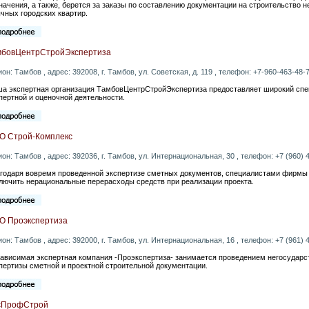
начения, а также, берется за заказы по составлению документации на строительство 
чных городских квартир.
мбовЦентрСтройЭкспертиза
ион: Тамбов , адрес: 392008, г. Тамбов, ул. Советская, д. 119 , телефон: +7-960-463-48-7
а экспертная организация ТамбовЦентрСтройЭкспертиза предоставляет широкий спек
пертной и оценочной деятельности.
О Строй-Комплекс
ион: Тамбов , адрес: 392036, г. Тамбов, ул. Интернациональная, 30 , телефон: +7 (960) 4
годаря вовремя проведенной экспертизе сметных документов, специалистами фирмы
лючить нерациональные перерасходы средств при реализации проекта.
О Проэкспертиза
ион: Тамбов , адрес: 392000, г. Тамбов, ул. Интернациональная, 16 , телефон: +7 (961) 4
ависимая экспертная компания -Проэкспертиза- занимается проведением негосударст
пертизы сметной и проектной строительной документации.
сПрофСтрой