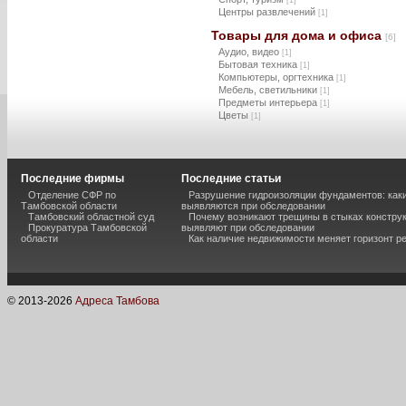
[1]
Центры развлечений
[1]
Товары для дома и офиса
[6]
Аудио, видео
[1]
Бытовая техника
[1]
Компьютеры, оргтехника
[1]
Мебель, светильники
[1]
Предметы интерьера
[1]
Цветы
[1]
Последние фирмы
Последние статьи
Отделение СФР по
Разрушение гидроизоляции фундаментов: каки
Тамбовской области
выявляются при обследовании
Тамбовский областной суд
Почему возникают трещины в стыках конструк
Прокуратура Тамбовской
выявляют при обследовании
области
Как наличие недвижимости меняет горизонт р
© 2013-
2026
Адреса Тамбова