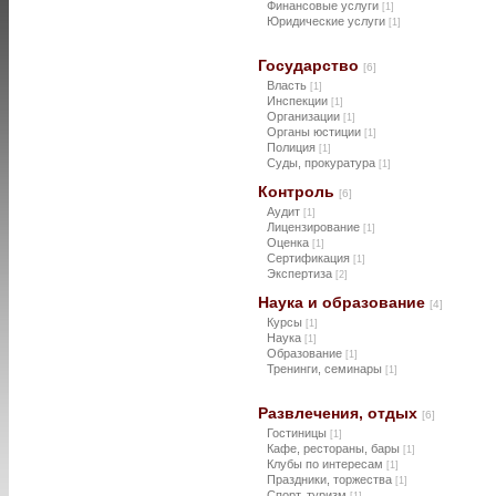
Финансовые услуги
[1]
Юридические услуги
[1]
Государство
[6]
Власть
[1]
Инспекции
[1]
Организации
[1]
Органы юстиции
[1]
Полиция
[1]
Суды, прокуратура
[1]
Контроль
[6]
Аудит
[1]
Лицензирование
[1]
Оценка
[1]
Сертификация
[1]
Экспертиза
[2]
Наука и образование
[4]
Курсы
[1]
Наука
[1]
Образование
[1]
Тренинги, семинары
[1]
Развлечения, отдых
[6]
Гостиницы
[1]
Кафе, рестораны, бары
[1]
Клубы по интересам
[1]
Праздники, торжества
[1]
Спорт, туризм