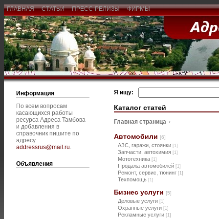
ГЛАВНАЯ
СТАТЬИ
ПРЕСС-РЕЛИЗЫ
ФИРМЫ
Я ищу:
Информация
По всем вопросам
Каталог статей
касающихся работы
ресурса Адреса Тамбова
Главная страница
и добавления в
справочник пишите по
Автомобили
[6]
адресу
АЗС, гаражи, стоянки
[1]
addressrus@mail.ru
.
Запчасти, автохимия
[1]
Мототехника
[1]
Объявления
Продажа автомобилей
[1]
Ремонт, сервис, тюнинг
[1]
Техпомощь
[1]
Бизнес услуги
[5]
Деловые услуги
[1]
Охранные услуги
[1]
Рекламные услуги
[1]