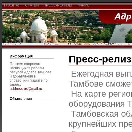
ГЛАВНАЯ
СТАТЬИ
ПРЕСС-РЕЛИЗЫ
ФИРМЫ
Пресс-рели
Информация
По всем вопросам
касающихся работы
Ежегодная выпл
ресурса Адреса Тамбова
и добавления в
справочник пишите по
Тамбове сможет
адресу
addressrus@mail.ru
.
На карте регио
Объявления
оборудования 
Тамбовская обл
крупнейших пр