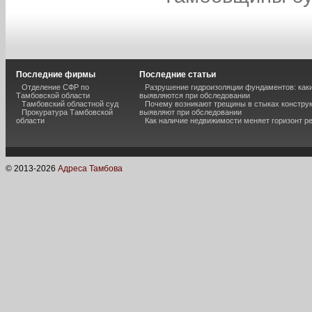
Последние фирмы
Последние статьи
Отделение СФР по
Разрушение гидроизоляции фундаментов: каки
Тамбовской области
выявляются при обследовании
Тамбовский областной суд
Почему возникают трещины в стыках конструк
Прокуратура Тамбовской
выявляют при обследовании
области
Как наличие недвижимости меняет горизонт р
© 2013-
2026
Адреса Тамбова