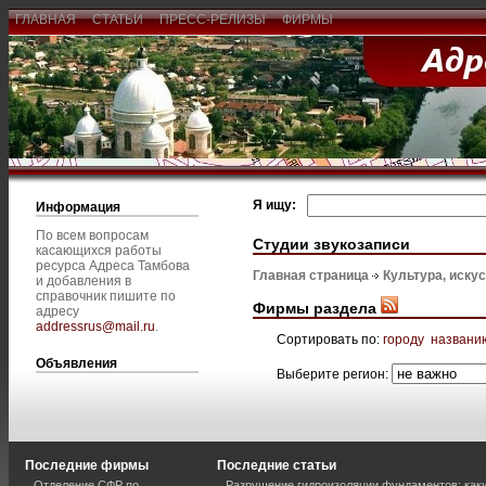
ГЛАВНАЯ
СТАТЬИ
ПРЕСС-РЕЛИЗЫ
ФИРМЫ
Я ищу:
Информация
По всем вопросам
Студии звукозаписи
касающихся работы
ресурса Адреса Тамбова
Главная страница
Культура, иску
и добавления в
справочник пишите по
Фирмы раздела
адресу
addressrus@mail.ru
.
Сортировать по:
городу
названи
Объявления
Выберите регион:
Последние фирмы
Последние статьи
Отделение СФР по
Разрушение гидроизоляции фундаментов: каки