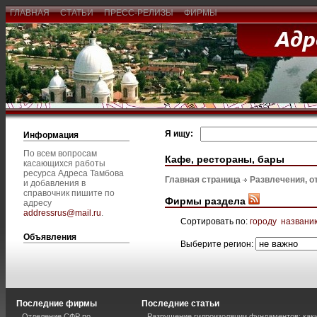
ГЛАВНАЯ
СТАТЬИ
ПРЕСС-РЕЛИЗЫ
ФИРМЫ
Я ищу:
Информация
По всем вопросам
Кафе, рестораны, бары
касающихся работы
ресурса Адреса Тамбова
Главная страница
Развлечения, о
и добавления в
справочник пишите по
Фирмы раздела
адресу
addressrus@mail.ru
.
Сортировать по:
городу
названи
Объявления
Выберите регион:
Последние фирмы
Последние статьи
Отделение СФР по
Разрушение гидроизоляции фундаментов: каки