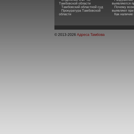
Тамбовской области
выявляются п
Тамбовский областной суд
Почему возн
Прокуратура Тамбовской
выявляют при
области
Как наличие
© 2013-
2026
Адреса Тамбова