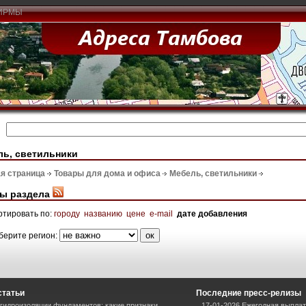
ИРМЫ
ь, светильники
я страница
Товары для дома и офиса
Мебель, светильники
ы раздела
ртировать по:
городу
названию
цене
e-mail
дате добавления
берите регион:
статьи
Последние пресс-релизы
гидроизоляции фундаментов: какие признаки
17-01-2026 Ежегодная выплат