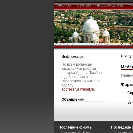
ГЛАВНАЯ
СТАТЬИ
ПРЕСС-РЕЛИЗЫ
Ф
Я ищу:
Информация
По всем вопросам
Мебел
касающихся работы
ресурса Адреса Тамбова
Главна
и добавления в
справочник пишите по
Фирм
адресу
addressrus@mail.ru
.
Со
Объявления
Вы
Последние фирмы
Последние 
Отделение СФР по
Разрушение 