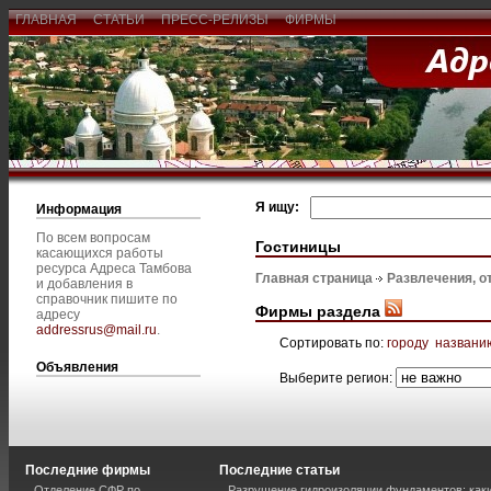
ГЛАВНАЯ
СТАТЬИ
ПРЕСС-РЕЛИЗЫ
ФИРМЫ
Я ищу:
Информация
По всем вопросам
Гостиницы
касающихся работы
ресурса Адреса Тамбова
Главная страница
Развлечения, о
и добавления в
справочник пишите по
Фирмы раздела
адресу
addressrus@mail.ru
.
Сортировать по:
городу
названи
Объявления
Выберите регион:
Последние фирмы
Последние статьи
Отделение СФР по
Разрушение гидроизоляции фундаментов: каки