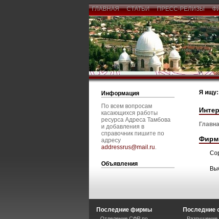
ГЛАВНАЯ
СТАТЬИ
ПРЕСС-РЕЛИЗЫ
Ф
Я ищу:
Информация
По всем вопросам
Интер
касающихся работы
ресурса Адреса Тамбова
Главна
и добавления в
справочник пишите по
Фирм
адресу
addressrus@mail.ru
.
Со
Объявления
Вы
Последние фирмы
Последние 
Отделение СФР по
Разрушение 