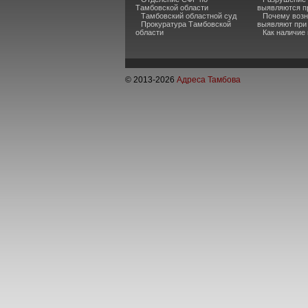
Тамбовской области
выявляются п
Тамбовский областной суд
Почему возн
Прокуратура Тамбовской
выявляют при
области
Как наличие
© 2013-
2026
Адреса Тамбова