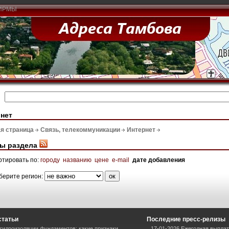
ИРМЫ
нет
я страница
Связь, телекоммуникации
Интернет
ы раздела
ртировать по:
городу
названию
цене
e-mail
дате добавления
берите регион:
статьи
Последние пресс-релизы
гидроизоляции фундаментов: какие признаки
17-01-2026 Ежегодная выплат