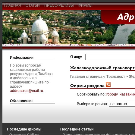
ГЛАВНАЯ
СТАТЬИ
ПРЕСС-РЕЛИЗЫ
ФИРМЫ
Я ищу:
Информация
По всем вопросам
Железнодорожный транспорт
касающихся работы
ресурса Адреса Тамбова
Главная страница
Транспорт
Же
и добавления в
справочник пишите по
Фирмы раздела
адресу
addressrus@mail.ru
.
Сортировать по:
городу
названи
Объявления
Выберите регион:
Последние фирмы
Последние статьи
Отделение СФР по
Разрушение гидроизоляции фундаментов: каки