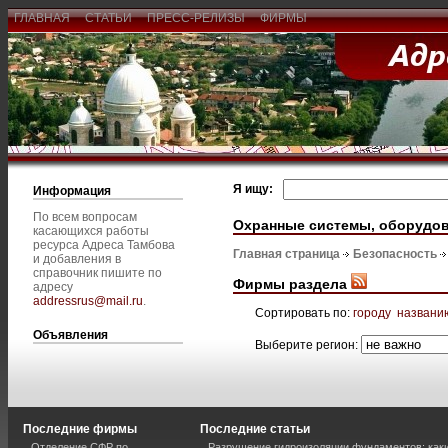
ГЛАВНАЯ
СТАТЬИ
ПРЕСС-РЕЛИЗЫ
ФИРМЫ
Я ищу:
Информация
По всем вопросам
Охранные системы, оборудо
касающихся работы
ресурса Адреса Тамбова
Главная страница
Безопасность
и добавления в
справочник пишите по
Фирмы раздела
адресу
addressrus@mail.ru
.
Сортировать по:
городу
названи
Объявления
Выберите регион:
Последние фирмы
Последние статьи
Отделение СФР по
Разрушение гидроизоляции фундаментов: каки