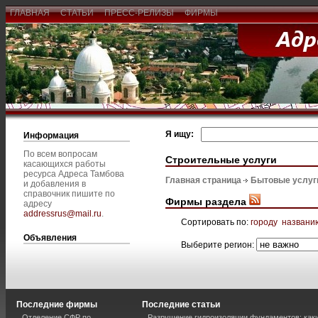
ГЛАВНАЯ
СТАТЬИ
ПРЕСС-РЕЛИЗЫ
ФИРМЫ
Я ищу:
Информация
По всем вопросам
Строительные услуги
касающихся работы
ресурса Адреса Тамбова
Главная страница
Бытовые услуг
и добавления в
справочник пишите по
Фирмы раздела
адресу
addressrus@mail.ru
.
Сортировать по:
городу
названи
Объявления
Выберите регион:
Последние фирмы
Последние статьи
Отделение СФР по
Разрушение гидроизоляции фундаментов: каки