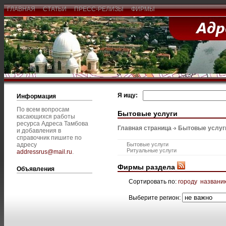
ГЛАВНАЯ
СТАТЬИ
ПРЕСС-РЕЛИЗЫ
ФИРМЫ
Я ищу:
Информация
По всем вопросам
Бытовые услуги
касающихся работы
ресурса Адреса Тамбова
Главная страница
Бытовые услуг
и добавления в
справочник пишите по
адресу
Бытовые услуги
Ритуальные услуги
addressrus@mail.ru
.
Фирмы раздела
Объявления
Сортировать по:
городу
названи
Выберите регион: